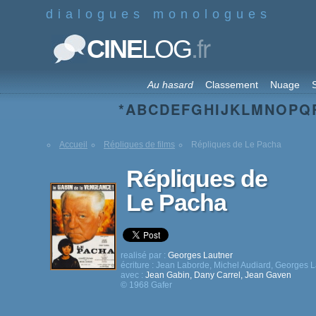
dialogues monologues
.fr
CINE
LOG
Au hasard
Classement
Nuage
S
*
A
B
C
D
E
F
G
H
I
J
K
L
M
N
O
P
Q
Accueil
Répliques de films
Répliques de Le Pacha
Répliques de
Le Pacha
realisé par :
Georges Lautner
écriture :
Jean Laborde
,
Michel Audiard
,
Georges L
avec :
Jean Gabin
,
Dany Carrel
,
Jean Gaven
© 1968 Gafer