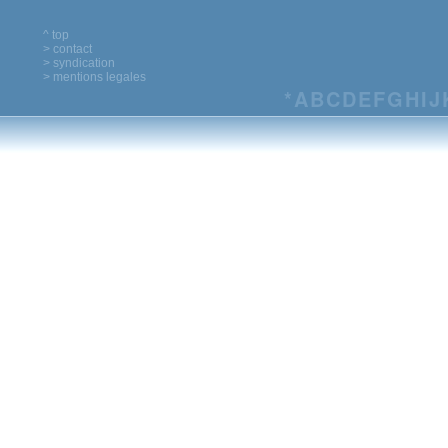
^ top
> contact
> syndication
> mentions legales
*
A
B
C
D
E
F
G
H
I
J