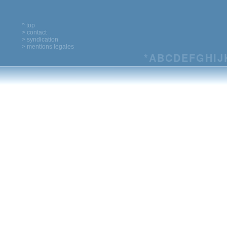
^ top
> contact
> syndication
> mentions legales
*
A
B
C
D
E
F
G
H
I
J