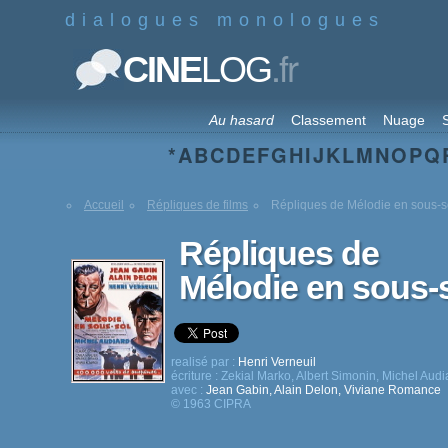
dialogues monologues
.fr
CINE
LOG
Au hasard
Classement
Nuage
S
*
A
B
C
D
E
F
G
H
I
J
K
L
M
N
O
P
Q
Accueil
Répliques de films
Répliques de Mélodie en sous-s
Répliques de
Mélodie en sous-
realisé par :
Henri Verneuil
écriture :
Zekial Marko
,
Albert Simonin
,
Michel Audi
avec :
Jean Gabin
,
Alain Delon
,
Viviane Romance
© 1963 CIPRA