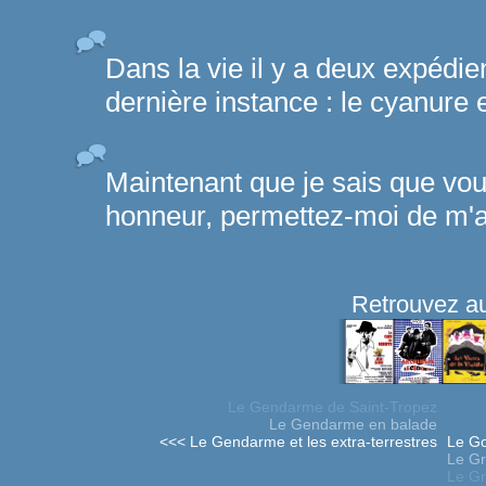
Dans la vie il y a deux expédien
dernière instance : le cyanure e
Maintenant que je sais que vo
honneur, permettez-moi de m'as
Retrouvez au
Le Gendarme de Saint-Tropez
Le Gendarme en balade
<<< Le Gendarme et les extra-terrestres
Le Go
Le Gr
Le Gr