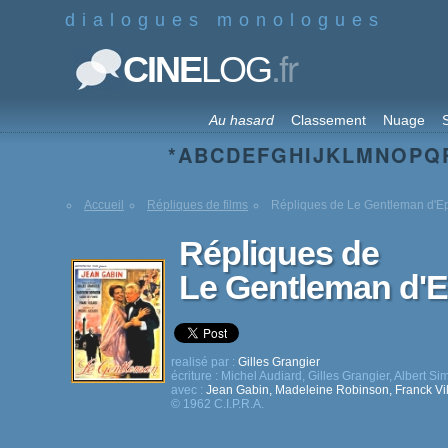
dialogues monologues
.fr
CINE
LOG
Au hasard
Classement
Nuage
S
*
A
B
C
D
E
F
G
H
I
J
K
L
M
N
O
P
Q
Accueil
Répliques de films
Répliques de Le Gentleman d'
Répliques de
Le Gentleman d'
realisé par :
Gilles Grangier
écriture :
Michel Audiard
,
Gilles Grangier
,
Albert Si
avec :
Jean Gabin
,
Madeleine Robinson
,
Franck Vi
© 1962 C.I.P.R.A.