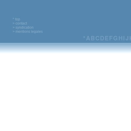
^ top
> contact
> syndication
> mentions legales
*
A
B
C
D
E
F
G
H
I
J