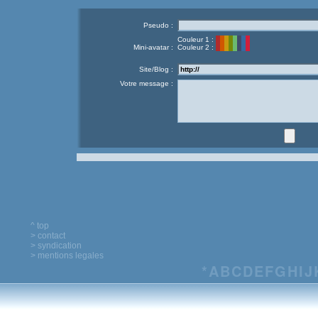
Pseudo :
Couleur 1 :
Mini-avatar :
Couleur 2 :
Site/Blog :
Votre message :
^ top
> contact
> syndication
> mentions legales
*
A
B
C
D
E
F
G
H
I
J