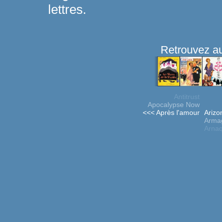
lettres.
Retrouvez au
Antitrust
Apocalypse Now
<<< Après l'amour
Arizo
Arma
Arnaq