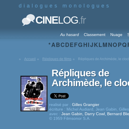
dialogues monologues
.fr
CINE
LOG
Au hasard
Classement
Nuage
S
*
A
B
C
D
E
F
G
H
I
J
K
L
M
N
O
P
Q
Accueil
Répliques de films
Répliques de Archimède, le clo
Répliques de
Archimède, le cl
realisé par :
Gilles Grangier
écriture :
Michel Audiard
,
Jean Gabin
,
Gille
avec :
Jean Gabin
,
Darry Cowl
,
Bernard Bli
© 1959 Filmsonor S.A.