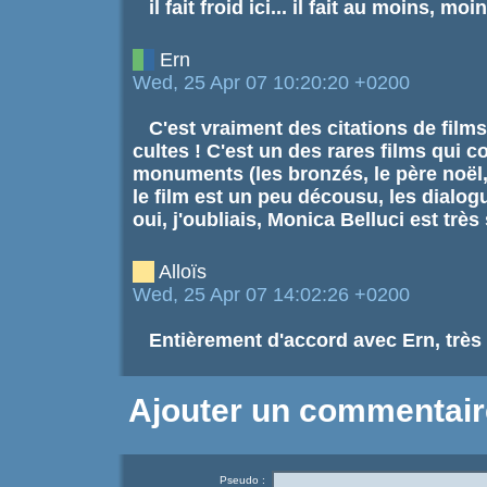
il fait froid ici... il fait au moins, mo
Ern
Wed, 25 Apr 07 10:20:20 +0200
C'est vraiment des citations de film
cultes ! C'est un des rares films qui 
monuments (les bronzés, le père noël, 
le film est un peu décousu, les dialo
oui, j'oubliais, Monica Belluci est très 
Alloïs
Wed, 25 Apr 07 14:02:26 +0200
Entièrement d'accord avec Ern, très
Teutonic knight from Poland
Ajouter un commentair
Thu, 26 Apr 07 10:35:45 +0200
Allo! C'est plus magnifique! Bon trava
Pseudo :