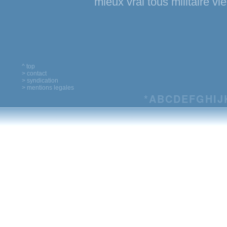
mieux
vrai
tous
militaire
vie
Maëlus
2007-11-04 @ 14:36
Sympa ta robe!!!
^ top
> contact
skull
> syndication
2007-12-15 @ 01:02
> mentions legales
*
A
B
C
D
E
F
G
H
I
J
la vie m'apelle la bible abissus abi
cCnmh (webmaster)
2007-12-15 @ 09:22
Ou plutôt : L'abîme appelle l'abîme,
;)
vilin canard
2008-04-21 @ 13:00