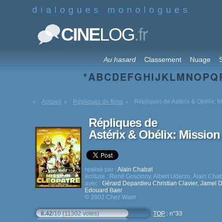
dialogues monologues
.fr
CINE
LOG
Au hasard
Classement
Nuage
S
*
A
B
C
D
E
F
G
H
I
J
K
L
M
N
O
P
Q
Accueil
Répliques de films
Répliques de Astérix & Obélix: 
Répliques de
Astérix & Obélix: Mission
realisé par :
Alain Chabat
écriture :
René Goscinny
,
Albert Uderzo
,
Alain Cha
avec :
Gérard Depardieu
Christian Clavier
,
Jamel 
Edouard Baer
© 2002 Chez Wam
8.42
/10 (11302 votes)
TOP
: n°33