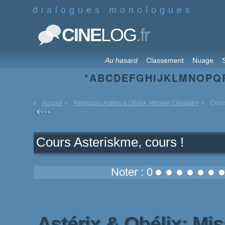
dialogues monologues
.fr
CINE
LOG
Au hasard
Classement
Nuage
S
*
A
B
C
D
E
F
G
H
I
J
K
L
M
N
O
P
Q
Accueil
Répliques Astérix & Obélix: Mission Cléopâtre
Cours
Cours Asteriskme, cours !
Noter : 0
Astérix & Obélix: Mi