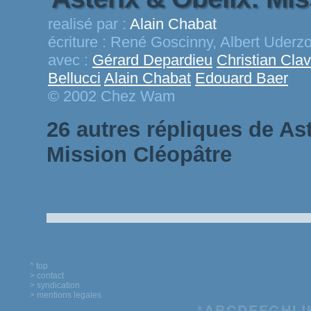
realisé par :
Alain Chabat
écriture :
René Goscinny, Albert Uderzo
avec :
Gérard Depardieu
Christian Clav
Bellucci
Alain Chabat
Edouard Baer
© 2002 Chez Wam
26 autres répliques de Ast
Mission Cléopâtre
^ top
> contact
> syndication
> mentions legales
*
A
B
C
D
E
F
G
H
I
J