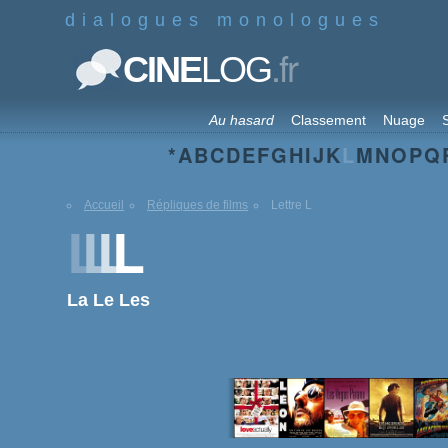
dialogues monologues
.fr
CINE
LOG
Au hasard
Classement
Nuage
S
*
A
B
C
D
E
F
G
H
I
J
K
L
M
N
O
P
Q
Accueil
Répliques de films
Lettre L
L
L
L
L
La
Le
Les