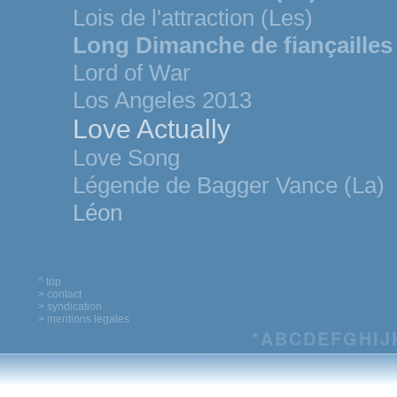
Lois de l'attraction (Les)
Long Dimanche de fiançailles
Lord of War
Los Angeles 2013
Love Actually
Love Song
Légende de Bagger Vance (La)
Léon
^ top
> contact
> syndication
> mentions legales
*
A
B
C
D
E
F
G
H
I
J