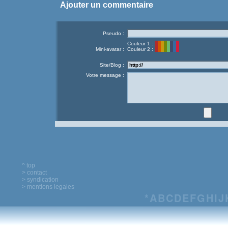
Ajouter un commentaire
Pseudo :
Couleur 1 :
Mini-avatar :
Couleur 2 :
Site/Blog :
Votre message :
^ top
> contact
> syndication
> mentions legales
*
A
B
C
D
E
F
G
H
I
J