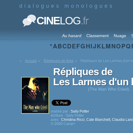
dialogues monologues
.fr
CINE
LOG
Au hasard
Classement
Nuage
S
*
A
B
C
D
E
F
G
H
I
J
K
L
M
N
O
P
Q
Accueil
Répliques de films
Répliques de Les Larmes d'un
Répliques de
Les Larmes d'u
(The Man Who Cried)
realisé par :
Sally Potter
écriture :
Sally Potter
avec :
Christina Ricci
,
Cate Blanchett
,
Claudia Lan
© 2000 Canal+