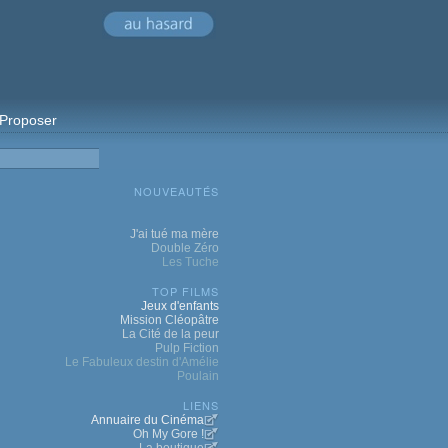
Proposer
NOUVEAUTÉS
J'ai tué ma mère
Double Zéro
Les Tuche
TOP FILMS
Jeux d'enfants
Mission Cléopâtre
La Cité de la peur
Pulp Fiction
Le Fabuleux destin d'Amélie
Poulain
LIENS
Annuaire du Cinéma
Oh My Gore !