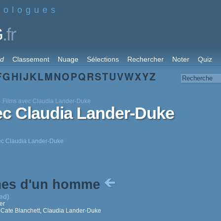
nologues
.fr
G
rd
Classement
Nuage
Sélections
Rechercher
Noter
Quiz
F
G
H
I
J
K
L
M
N
O
P
Q
R
S
T
U
V
W
X
Y
Z
Films avec Claudia Lander-Duke
ec Claudia Lander-Duke
vec Claudia Lander-Duke
mes d'un homme
ed)
er
, Cate Blanchett, Claudia Lander-Duke