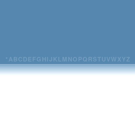
*
A
B
C
D
E
F
G
H
I
J
K
L
M
N
O
P
Q
R
S
T
U
V
W
X
Y
Z