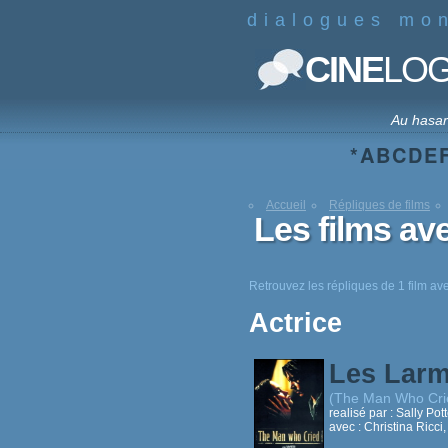
dialogues mo
CINE
LO
Au hasa
*
A
B
C
D
E
Accueil
Répliques de films
Les films av
Retrouvez les répliques de 1 film a
Actrice
Les Lar
(The Man Who Cri
realisé par :
Sally Pott
avec :
Christina Ricci