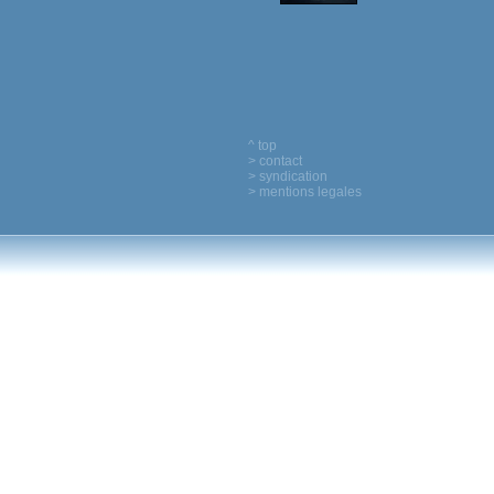
^ top
> contact
> syndication
> mentions legales