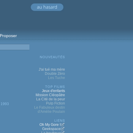
Proposer
NOUVEAUTÉS
J'ai tué ma mère
Double Zéro
Les Tuche
TOP FILMS
Jeux d'enfants
Mission Cléopâtre
La Cité de la peur
Pulp Fiction
1993
Le Fabuleux destin
d'Amélie Poulain
LIENS
Oh My Gore !
Geekspace