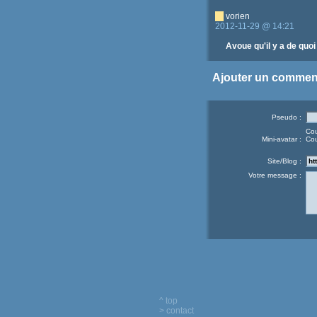
vorien
2012-11-29 @ 14:21
Avoue qu'il y a de quoi
Ajouter un commen
Pseudo :
Cou
Mini-avatar :
Cou
Site/Blog :
Votre message :
^ top
> contact