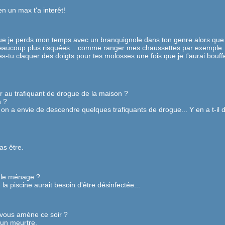
n un max t'a interêt!
que je perds mon temps avec un branquignole dans ton genre alors que 
beaucoup plus risquées... comme ranger mes chaussettes par exemple.
tu claquer des doigts pour tes molosses une fois que je t'aurai bouff
er au trafiquant de drogue de la maison ?
 ?
'été on a envie de descendre quelques trafiquants de drogue... Y en a t-il 
as être.
e le ménage ?
la piscine aurait besoin d'être désinfectée...
 vous amène ce soir ?
un meurtre.