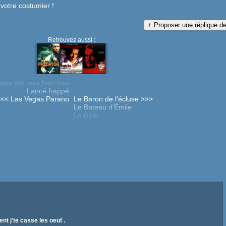
 votre costumier !
Retrouvez aussi :
mains sur mes hanches
Lancé frappé
<<< Las Vegas Parano
Le Baron de l'écluse >>>
Le Bateau d'Émile
Le Blob
ent j'te casse les oeuf .