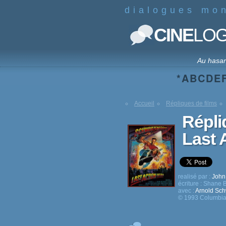
dialogues mo
CINE
LO
Au hasa
*
A
B
C
D
E
Accueil
Répliques de films
Répli
Last 
realisé par :
John
écriture :
Shane B
avec :
Arnold Sc
© 1993 Columbia 