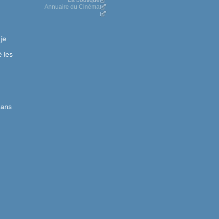
La boutique
Annuaire du Cinéma
je
é les
dans