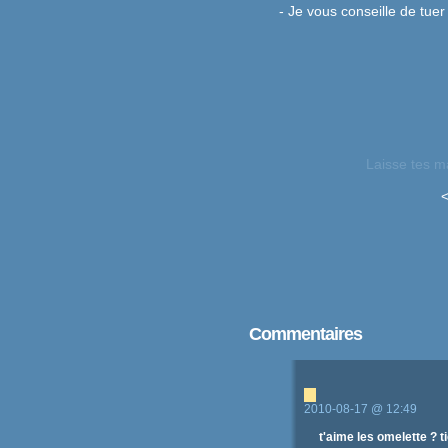
- Je vous conseille de tuer
Laisse tes 
Commentaires
2010-08-17 @ 12:49
t'aime les omelette ? ti