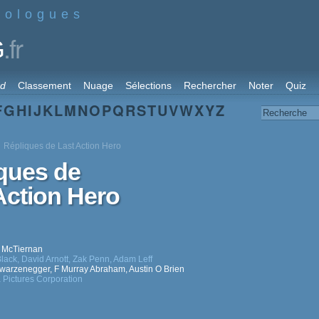
nologues
.fr
G
rd
Classement
Nuage
Sélections
Rechercher
Noter
Quiz
F
G
H
I
J
K
L
M
N
O
P
Q
R
S
T
U
V
W
X
Y
Z
Répliques de Last Action Hero
ques de
Action Hero
 McTiernan
lack
,
David Arnott
,
Zak Penn
,
Adam Leff
hwarzenegger
,
F Murray Abraham
,
Austin O Brien
Pictures Corporation