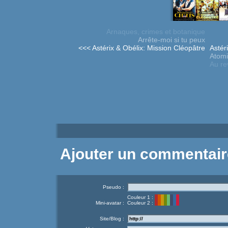
Arnaques, crimes et botanique
Arrête-moi si tu peux
<<< Astérix & Obélix: Mission Cléopâtre
Astér
Atomi
Au re
Ajouter un commentair
Pseudo :
Couleur 1 :
Mini-avatar :
Couleur 2 :
Site/Blog :