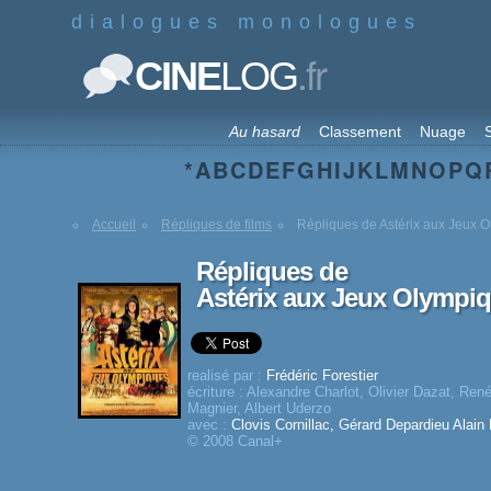
dialogues monologues
.fr
CINE
LOG
Au hasard
Classement
Nuage
S
*
A
B
C
D
E
F
G
H
I
J
K
L
M
N
O
P
Q
Accueil
Répliques de films
Répliques de Astérix aux Jeux 
Répliques de
Astérix aux Jeux Olympi
realisé par :
Frédéric Forestier
écriture :
Alexandre Charlot
,
Olivier Dazat
,
René
Magnier
,
Albert Uderzo
avec :
Clovis Cornillac
,
Gérard Depardieu
Alain
© 2008 Canal+