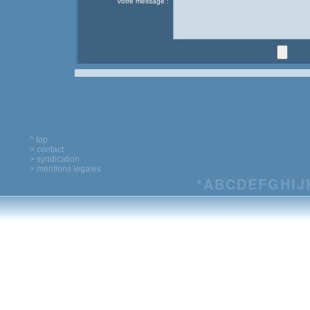
Votre message :
^ top
> contact
> syndication
> mentions legales
*
A
B
C
D
E
F
G
H
I
J