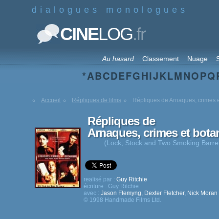
dialogues monologues
.fr
CINE
LOG
Au hasard
Classement
Nuage
S
*
A
B
C
D
E
F
G
H
I
J
K
L
M
N
O
P
Q
Accueil
Répliques de films
Répliques de Arnaques, crimes 
Répliques de
Arnaques, crimes et bota
(Lock, Stock and Two Smoking Barre
realisé par :
Guy Ritchie
écriture :
Guy Ritchie
avec :
Jason Flemyng
,
Dexter Fletcher
,
Nick Moran
© 1998 Handmade Films Ltd.