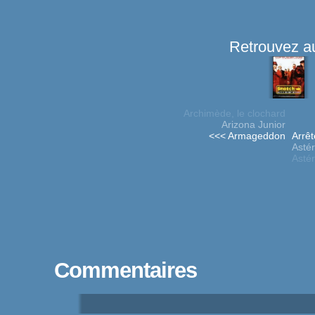
Retrouvez au
Archimède, le clochard
Arizona Junior
<<< Armageddon
Arrêt
Astér
Asté
Commentaires