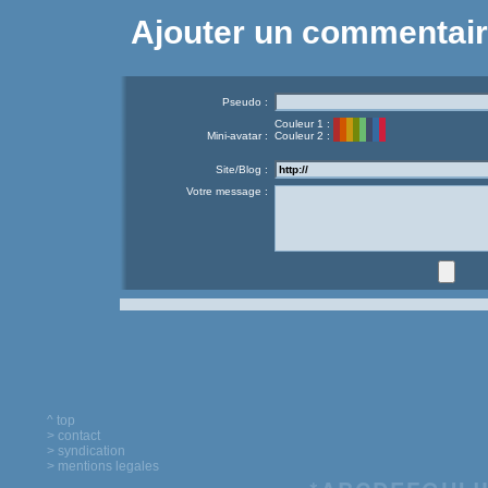
Ajouter un commentai
Pseudo :
Couleur 1 :
Mini-avatar :
Couleur 2 :
Site/Blog :
Votre message :
^ top
> contact
> syndication
> mentions legales