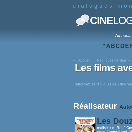
dialogues mo
CINE
LO
Au hasa
*
A
B
C
D
E
Accueil
Répliques de films
Les films av
Retrouvez les répliques de 1 film réa
Réalisateur
Aute
Les Douz
realisé par :
René Gosc
avec :
Roger Carel, P