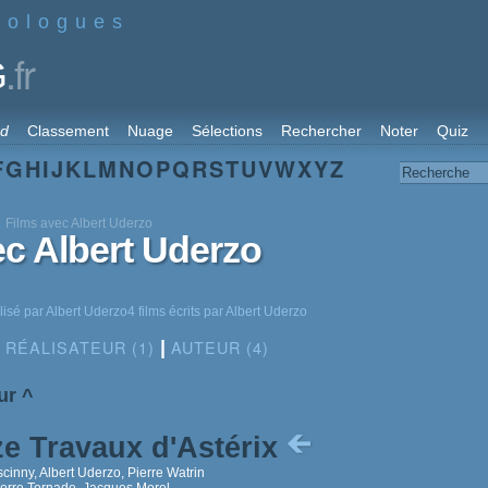
nologues
.fr
G
rd
Classement
Nuage
Sélections
Rechercher
Noter
Quiz
F
G
H
I
J
K
L
M
N
O
P
Q
R
S
T
U
V
W
X
Y
Z
Films avec Albert Uderzo
ec Albert Uderzo
lisé par Albert Uderzo4 films écrits par Albert Uderzo
RÉALISATEUR (1)
AUTEUR (4)
|
ur
^
e Travaux d'Astérix
inny, Albert Uderzo, Pierre Watrin
ierre Tornade, Jacques Morel