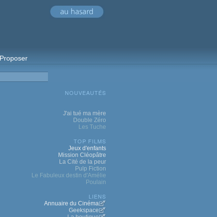
Proposer
NOUVEAUTÉS
J'ai tué ma mère
Double Zéro
Les Tuche
TOP FILMS
Jeux d'enfants
Mission Cléopâtre
La Cité de la peur
Pulp Fiction
Le Fabuleux destin d'Amélie
Poulain
LIENS
Annuaire du Cinéma
Geekspace