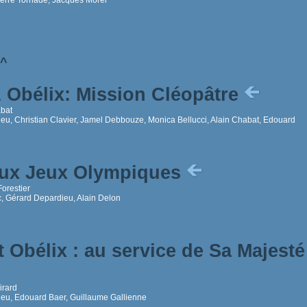
^
& Obélix: Mission Cléopâtre
abat
eu, Christian Clavier, Jamel Debbouze, Monica Bellucci, Alain Chabat, Edouard
aux Jeux Olympiques
Forestier
c, Gérard Depardieu, Alain Delon
t Obélix : au service de Sa Majesté
irard
eu, Edouard Baer, Guillaume Gallienne