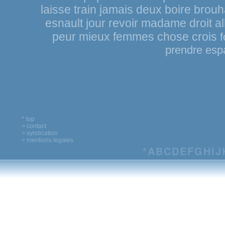
laisse
train
jamais
deux
boire
brouh
esnault
jour
revoir
madame
droit
al
peur
mieux
femmes
chose
crois
f
prendre
esp
^ top
> contact
> syndication
> mentions legales
*
A
B
C
D
E
F
G
H
I
J