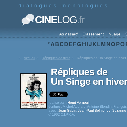
dialogues monologues
.fr
CINE
LOG
Au hasard
Classement
Nuage
S
*
A
B
C
D
E
F
G
H
I
J
K
L
M
N
O
P
Q
Accueil
Répliques de films
Répliques de Un Singe en hiver
Répliques de
Un Singe en hive
realisé par :
Henri Verneuil
écriture :
Michel Audiard
,
Antoine Blondin
,
François
avec :
Jean Gabin
,
Jean-Paul Belmondo
,
Suzanne 
© 1962 C.I.P.R.A.