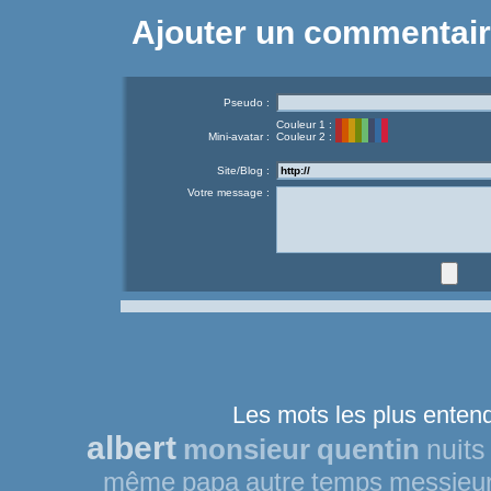
Ajouter un commentai
Pseudo :
Couleur 1 :
Mini-avatar :
Couleur 2 :
Site/Blog :
Votre message :
Les mots les plus entend
albert
monsieur
quentin
nuits
même
papa
autre
temps
messieu