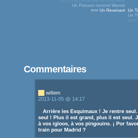
Un Long Dimanche de fiançailles
Un Poisson nommé Wanda
<<< Un Revenant
Un T
Un Ti
Une 
Commentaires
willem
2013-11-05 @ 14:17
Arrière les Esquimaux ! Je rentre seul
seul ! Plus il est grand, plus il est seul.
à vos igloos, à vos pingouins. ¡ Por favo
train pour Madrid ?