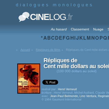
dialogues monologues
.fr
CINE
LOG
Au hasard
Classement
Nuage
S
*
A
B
C
D
E
F
G
H
I
J
K
L
M
N
O
P
Q
Accueil
Répliques de films
Répliques de Cent mille dollars 
Répliques de
Cent mille dollars au solei
(100 000 dollars au soleil)
realisé par :
Henri Verneuil
écriture :
Henri Verneuil
,
Michel Audiard
,
Claude Vei
avec :
Jean-Paul Belmondo
,
Lino Ventura
,
Reginal
© 1964 Gaumont International