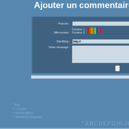
Ajouter un commentair
Pseudo :
Couleur 1 :
Mini-avatar :
Couleur 2 :
Site/Blog :
Votre message :
^ top
> contact
> syndication
> mentions legales
*
A
B
C
D
E
F
G
H
I
J