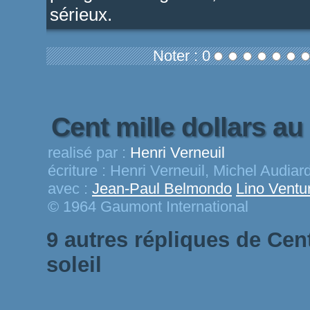
sérieux.
Noter : 0
Cent mille dollars au
realisé par :
Henri Verneuil
écriture :
Henri Verneuil, Michel Audiard
avec :
Jean-Paul Belmondo
Lino Ventu
© 1964 Gaumont International
9 autres répliques de Cent
soleil