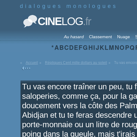
dialogues monologues
.fr
CINE
LOG
Au hasard
Classement
Nuage
S
*
A
B
C
D
E
F
G
H
I
J
K
L
M
N
O
P
Q
Accueil
Répliques Cent mille dollars au soleil
Tu vas encore 
Tu vas encore traîner un peu, tu 
saloperies, comme ça, pour la gam
doucement vers la côte des Palme
Abidjan et tu te feras descendre 
porte-monnaie ou un litre de roug
poing dans la gueule, mais t'irai