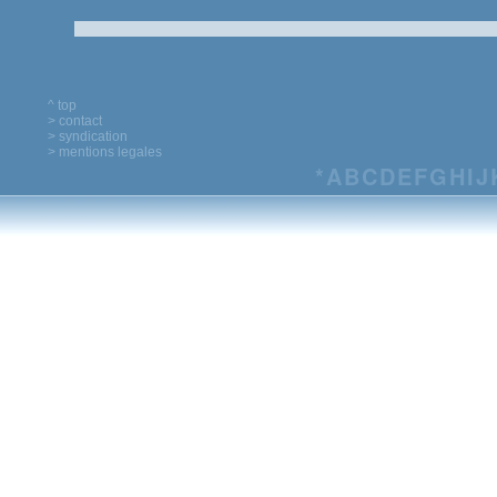
^ top
> contact
> syndication
> mentions legales
*
A
B
C
D
E
F
G
H
I
J