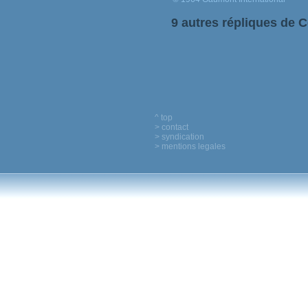
9 autres répliques de Ce
^ top
> contact
> syndication
> mentions legales