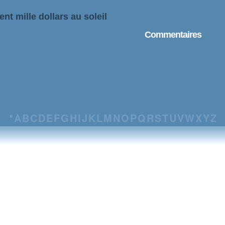
nt mille dollars au soleil
Commentaires
*
A
B
C
D
E
F
G
H
I
J
K
L
M
N
O
P
Q
R
S
T
U
V
W
X
Y
Z