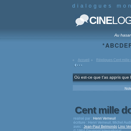
dialogues mo
CINE
LO
Au hasa
*
A
B
C
D
E
Accueil
Répliques Cent mille d
Où est-ce que t'as appris que l'
Note
Cent mille do
realisé par :
Henri Verneuil
écriture :
Henri Verneuil, Michel Audi
avec :
Jean-Paul Belmondo
Lino Ve
© 1964 Gaumont International