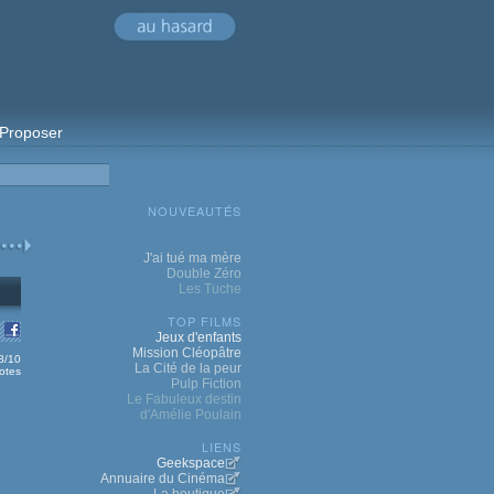
Proposer
NOUVEAUTÉS
J'ai tué ma mère
Double Zéro
Les Tuche
TOP FILMS
Jeux d'enfants
Mission Cléopâtre
 8/10
La Cité de la peur
otes
Pulp Fiction
Le Fabuleux destin
d'Amélie Poulain
LIENS
Geekspace
Annuaire du Cinéma