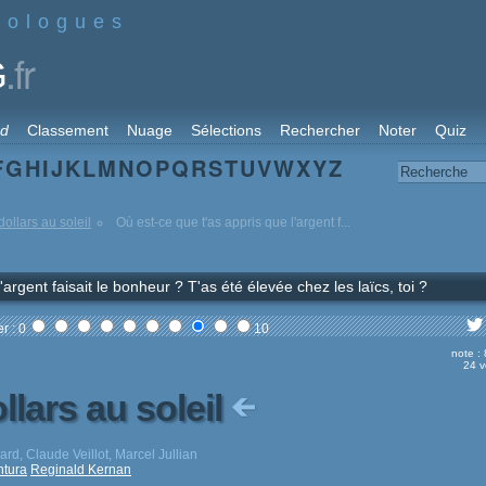
nologues
.fr
G
rd
Classement
Nuage
Sélections
Rechercher
Noter
Quiz
F
G
H
I
J
K
L
M
N
O
P
Q
R
S
T
U
V
W
X
Y
Z
ollars au soleil
Où est-ce que t'as appris que l'argent f...
argent faisait le bonheur ? T'as été élevée chez les laïcs, toi ?
r : 0
10
note :
24 v
llars au soleil
ard, Claude Veillot, Marcel Jullian
ntura
Reginald Kernan