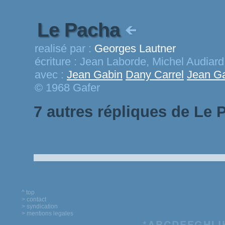
Le Pacha
realisé par :
Georges Lautner
écriture :
Jean Laborde, Michel Audiard
avec :
Jean Gabin
Dany Carrel
Jean G
© 1968 Gafer
7 autres répliques de Le 
^ top
> contact
> syndication
> mentions legales
*
A
B
C
D
E
F
G
H
I
J