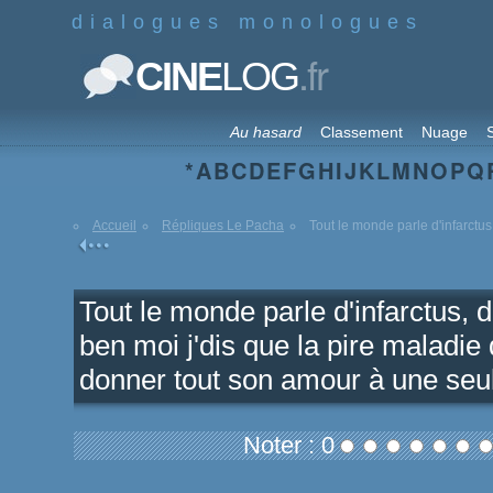
dialogues monologues
.fr
CINE
LOG
Au hasard
Classement
Nuage
S
*
A
B
C
D
E
F
G
H
I
J
K
L
M
N
O
P
Q
Accueil
Répliques Le Pacha
Tout le monde parle d'infarctus, 
Tout le monde parle d'infarctus, 
ben moi j'dis que la pire maladi
donner tout son amour à une se
Noter : 0