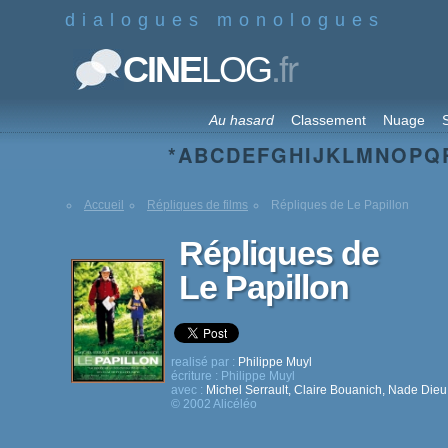
dialogues monologues
.fr
CINE
LOG
Au hasard
Classement
Nuage
S
*
A
B
C
D
E
F
G
H
I
J
K
L
M
N
O
P
Q
Accueil
Répliques de films
Répliques de Le Papillon
Répliques de
Le Papillon
realisé par :
Philippe Muyl
écriture :
Philippe Muyl
avec :
Michel Serrault
,
Claire Bouanich
,
Nade Dieu
© 2002 Alicéléo