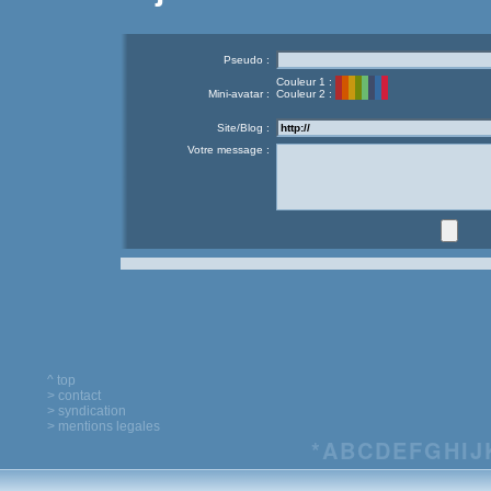
Pseudo :
Couleur 1 :
Mini-avatar :
Couleur 2 :
Site/Blog :
Votre message :
^ top
> contact
> syndication
> mentions legales
*
A
B
C
D
E
F
G
H
I
J