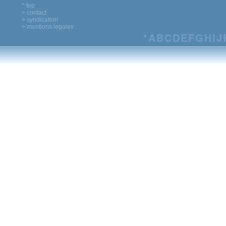
^ top
> contact
> syndication
> mentions legales
*
A
B
C
D
E
F
G
H
I
J