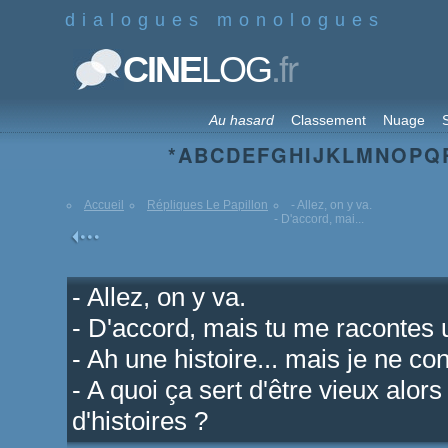
dialogues monologues
.fr
CINE
LOG
Au hasard
Classement
Nuage
S
*
A
B
C
D
E
F
G
H
I
J
K
L
M
N
O
P
Q
Accueil
Répliques Le Papillon
- Allez, on y va.
- D'accord, mai...
- Allez, on y va.
- D'accord, mais tu me racontes u
- Ah une histoire... mais je ne co
- A quoi ça sert d'être vieux alor
d'histoires ?