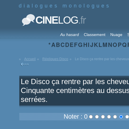
dialogues monologues
.fr
CINE
LOG
Au hasard
Classement
Nuage
S
*
A
B
C
D
E
F
G
H
I
J
K
L
M
N
O
P
Q
Accueil
Répliques Disco
Le Disco ça rentre par les cheveux,
Le Disco ça rentre par les cheveu
Cinquante centimètres au dessus 
serrées.
Noter : 0