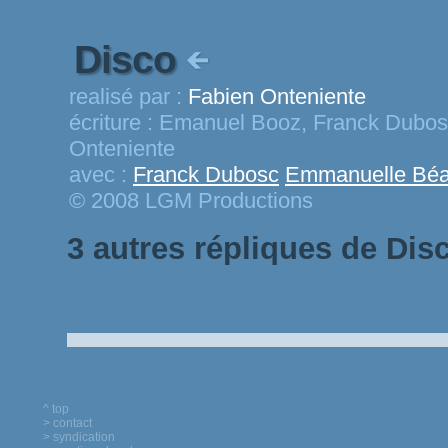
Disco
realisé par :
Fabien Onteniente
écriture :
Emanuel Booz, Franck Dubosc,
Onteniente
avec :
Franck Dubosc
Emmanuelle Béa
© 2008 LGM Productions
3 autres répliques de Dis
^ top
> contact
> syndication