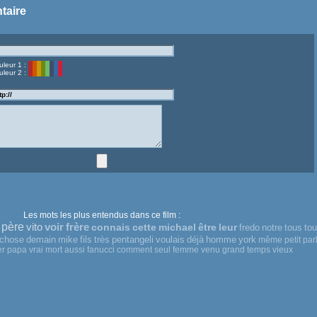
taire
uleur 1 :
uleur 2 :
Les mots les plus entendus dans ce film :
père
vito
voir
frère
connais
cette
michael
être
leur
fredo
notre
tous
tou
chose
demain
mike
fils
très
pentangeli
voulais
déjà
homme
york
même
petit
par
er
papa
vrai
mort
aussi
fanucci
comment
seul
femme
venu
grand
temps
vieux