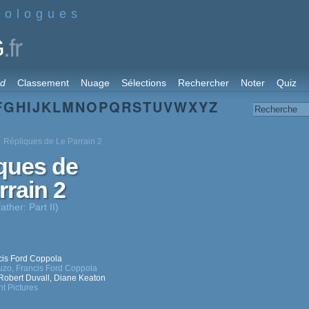
nologues
.fr
G
rd
Classement
Nuage
Sélections
Rechercher
Noter
Quiz
F
G
H
I
J
K
L
M
N
O
P
Q
R
S
T
U
V
W
X
Y
Z
Répliques de Le Parrain 2
ques de
rrain 2
ther: Part II)
cis Ford Coppola
uzo
,
Francis Ford Coppola
Robert Duvall
,
Diane Keaton
t Pictures