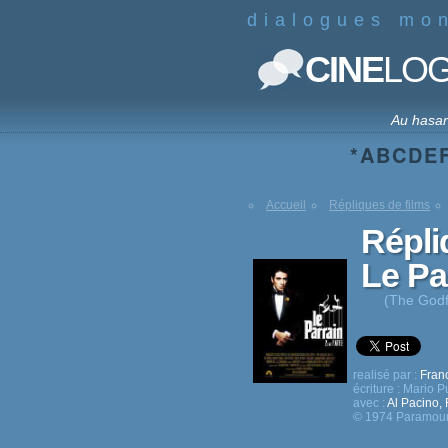
dialogues mo
CINE
LO
Au hasa
*
A
B
C
D
E
Accueil
Répliques de films
Répli
Le Pa
(The Godfa
realisé par :
Fran
écriture :
Mario P
avec :
Al Pacino
,
© 1974 Paramoun