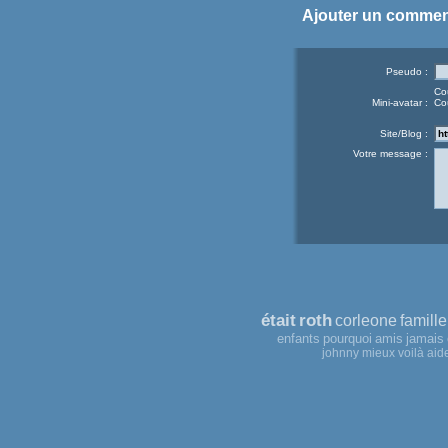
Ajouter un commen
Pseudo :
Co
Mini-avatar :
Co
Site/Blog :
Votre message :
était
roth
corleone
famille
enfants
pourquoi
amis
jamais
johnny
mieux
voilà
aid