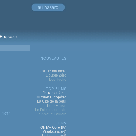
Proposer
NOUVEAUTÉS
J'ai tué ma mère
Double Zéro
Les Tuche
TOP FILMS
Jeux d'enfants
Mission Cléopâtre
La Cité de la peur
Pulp Fiction
Le Fabuleux destin
1974
d'Amélie Poulain
LIENS
Oh My Gore !
Geekspace