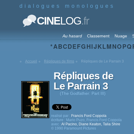
dialogues monologues
.fr
CINE
LOG
Au hasard
Classement
Nuage
S
*
A
B
C
D
E
F
G
H
I
J
K
L
M
N
O
P
Q
Accueil
Répliques de films
Répliques de Le Parrain 3
Répliques de
Le Parrain 3
(The Godfather: Part III)
realisé par :
Francis Ford Coppola
écriture :
Mario Puzo
,
Francis Ford Coppola
avec :
Al Pacino
,
Diane Keaton
,
Talia Shire
© 1990 Paramount Pictures