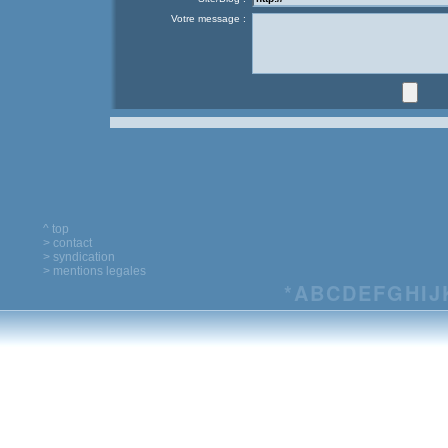
Votre message :
^ top
> contact
> syndication
> mentions legales
*
A
B
C
D
E
F
G
H
I
J