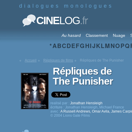
dialogues monologues
.fr
CINE
LOG
Au hasard
Classement
Nuage
S
*
A
B
C
D
E
F
G
H
I
J
K
L
M
N
O
P
Q
Accueil
Répliques de films
Répliques de The Punisher
Répliques de
The Punisher
realisé par :
Jonathan Hensleigh
écriture :
Jonathan Hensleigh
,
Michael France
avec :
A Russell Andrews
,
Omar Avila
,
James Carpi
© 2004 Lions Gate Films