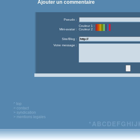
Ajouter un commentaire
Pseudo :
Couleur 1 :
Mini-avatar :
Couleur 2 :
Site/Blog :
Votre message :
^ top
> contact
> syndication
> mentions legales
*
A
B
C
D
E
F
G
H
I
J