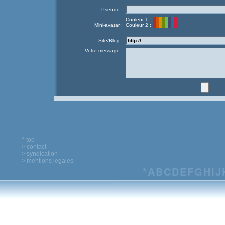
Pseudo :
Couleur 1 :
Mini-avatar :
Couleur 2 :
Site/Blog :
Votre message :
^ top
> contact
> syndication
> mentions legales
*
A
B
C
D
E
F
G
H
I
J