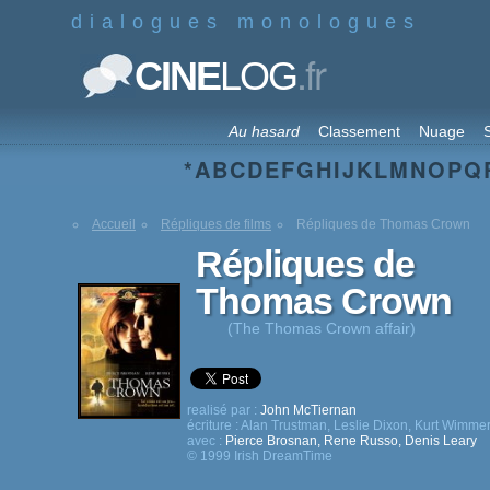
dialogues monologues
.fr
CINE
LOG
Au hasard
Classement
Nuage
S
*
A
B
C
D
E
F
G
H
I
J
K
L
M
N
O
P
Q
Accueil
Répliques de films
Répliques de Thomas Crown
Répliques de
Thomas Crown
(The Thomas Crown affair)
realisé par :
John McTiernan
écriture :
Alan Trustman
,
Leslie Dixon
,
Kurt Wimme
avec :
Pierce Brosnan
,
Rene Russo
,
Denis Leary
© 1999 Irish DreamTime