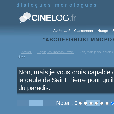
dialogues monologues
.fr
CINE
LOG
Au hasard
Classement
Nuage
S
*
A
B
C
D
E
F
G
H
I
J
K
L
M
N
O
P
Q
Accueil
Répliques Thomas Crown
Non, mais je vous crois c
Non, mais je vous crois capable 
la geule de Saint Pierre pour qu'i
du paradis.
Noter : 0