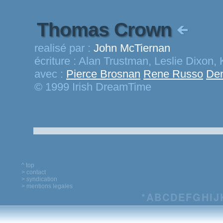
Thomas Crown
realisé par :
John McTiernan
écriture :
Alan Trustman, Leslie Dixon,
avec :
Pierce Brosnan
Rene Russo
Den
© 1999 Irish DreamTime
^ top
> contact
> syndication
> mentions legales
*
A
B
C
D
E
F
G
H
I
J