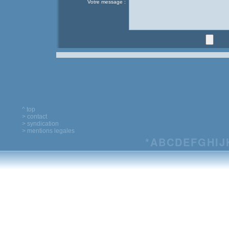
Votre message :
^ top
> contact
> syndication
> mentions legales
*
A
B
C
D
E
F
G
H
I
J