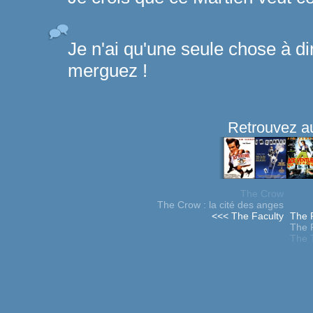
Je n'ai qu'une seule chose à dir
merguez !
Retrouvez au
The Crow
The Crow : la cité des anges
<<< The Faculty
The P
The 
The 