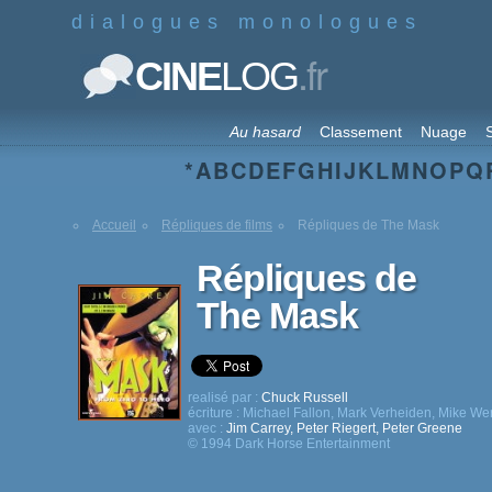
dialogues monologues
.fr
CINE
LOG
Au hasard
Classement
Nuage
S
*
A
B
C
D
E
F
G
H
I
J
K
L
M
N
O
P
Q
Accueil
Répliques de films
Répliques de The Mask
Répliques de
The Mask
realisé par :
Chuck Russell
écriture :
Michael Fallon
,
Mark Verheiden
,
Mike We
avec :
Jim Carrey
,
Peter Riegert
,
Peter Greene
© 1994 Dark Horse Entertainment