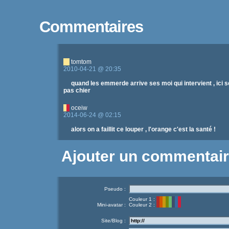
Commentaires
tomtom
2010-04-21 @ 20:35
quand les emmerde arrive ses moi qui intervient , ici ses m
pas chier
oceiw
2014-06-24 @ 02:15
alors on a faillit ce louper , l'orange c'est la santé !
Ajouter un commentai
Pseudo :
Couleur 1 :
Mini-avatar :
Couleur 2 :
Site/Blog :