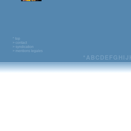
^ top
> contact
> syndication
> mentions legales
*
A
B
C
D
E
F
G
H
I
J