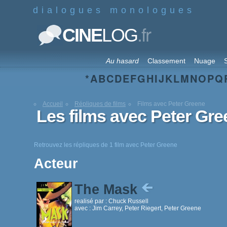
dialogues monologues
.fr
CINE
LOG
Au hasard
Classement
Nuage
S
*
A
B
C
D
E
F
G
H
I
J
K
L
M
N
O
P
Q
Accueil
Répliques de films
Films avec Peter Greene
Les films avec Peter Gr
Retrouvez les répliques de 1 film avec Peter Greene
Acteur
The Mask
realisé par :
Chuck Russell
avec :
Jim Carrey, Peter Riegert, Peter Greene