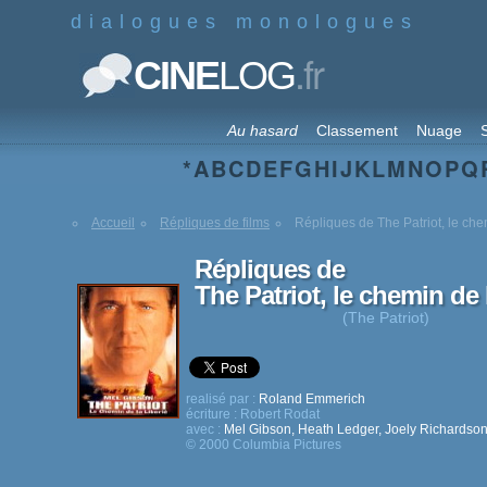
dialogues monologues
.fr
CINE
LOG
Au hasard
Classement
Nuage
S
*
A
B
C
D
E
F
G
H
I
J
K
L
M
N
O
P
Q
Accueil
Répliques de films
Répliques de The Patriot, le chem
Répliques de
The Patriot, le chemin de l
(The Patriot)
realisé par :
Roland Emmerich
écriture :
Robert Rodat
avec :
Mel Gibson
,
Heath Ledger
,
Joely Richardso
© 2000 Columbia Pictures