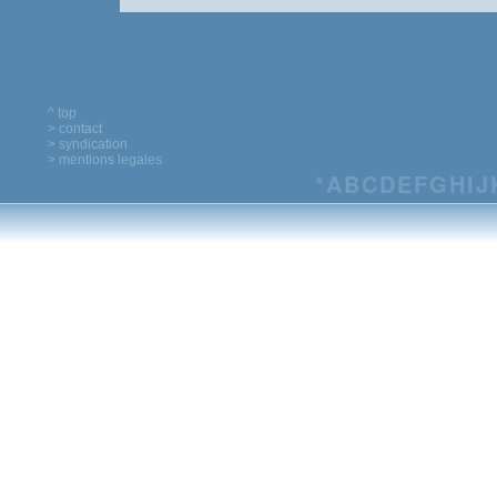
^ top
> contact
> syndication
> mentions legales
*
A
B
C
D
E
F
G
H
I
J