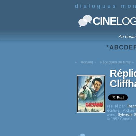
dialogues mo
CINE
LO
Au hasa
*
A
B
C
D
E
Accueil
Répliques de films
Répli
Cliff
realisé par :
Renn
écriture :
Michael
avec :
Sylvester S
© 1992 Canal+