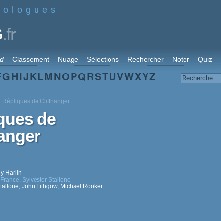
nologues
.fr
G
rd
Classement
Nuage
Sélections
Rechercher
Noter
Quiz
F
G
H
I
J
K
L
M
N
O
P
Q
R
S
T
U
V
W
X
Y
Z
Répliques de Cliffhanger
ques de
hanger
y Harlin
 France
,
Sylvester Stallone
tallone
,
John Lithgow
,
Michael Rooker