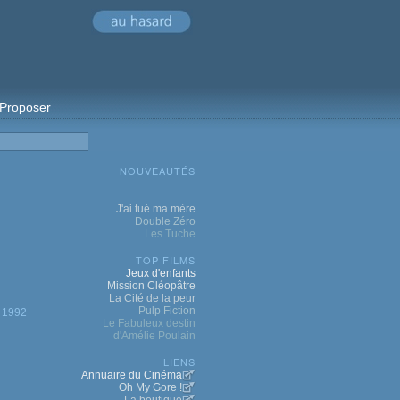
Proposer
NOUVEAUTÉS
J'ai tué ma mère
Double Zéro
Les Tuche
TOP FILMS
Jeux d'enfants
Mission Cléopâtre
La Cité de la peur
Pulp Fiction
1992
Le Fabuleux destin
d'Amélie Poulain
LIENS
Annuaire du Cinéma
Oh My Gore !