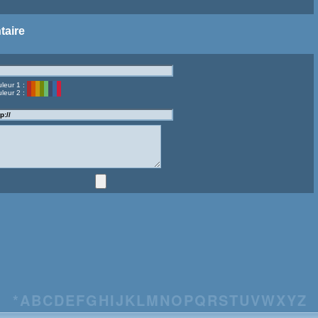
taire
leur 1 :
leur 2 :
*
A
B
C
D
E
F
G
H
I
J
K
L
M
N
O
P
Q
R
S
T
U
V
W
X
Y
Z