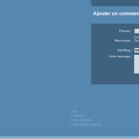
Ajouter un commen
Pseudo :
Cou
Mini-avatar :
Cou
Site/Blog :
Votre message :
^ top
> contact
> syndication
> mentions legales