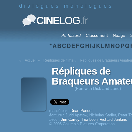
dialogues monologues
.fr
CINE
LOG
Au hasard
Classement
Nuage
S
*
A
B
C
D
E
F
G
H
I
J
K
L
M
N
O
P
Q
Accueil
Répliques de films
Répliques de Braqueurs Amateu
Répliques de
Braqueurs Amate
(Fun with Dick and Jane)
realisé par :
Dean Parisot
écriture :
Judd Apatow
,
Nicholas Stoller
,
Peter T
avec :
Jim Carrey
,
Téa Leoni
Richard Jenkins
© 2005 Columbia Pictures Corporation