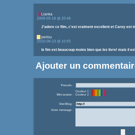
Lianka
2009-05-16 @ 20:46
J'adore ce film, c'est vraiment excellent et Carey est tr
perlou
2010-06-23 @ 10:55
le fim est beaucoup moins bien que les livre! mais il 
Ajouter un commentair
Pseudo :
Couleur 1 :
Mini-avatar :
Couleur 2 :
Site/Blog :
Votre message :