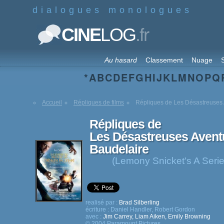
dialogues monologues
.fr
CINE
LOG
Au hasard
Classement
Nuage
S
*
A
B
C
D
E
F
G
H
I
J
K
L
M
N
O
P
Q
Accueil
Répliques de films
Répliques de Les Désastreuses 
Répliques de
Les Désastreuses Avent
Baudelaire
(Lemony Snicket's A Serie
realisé par :
Brad Silberling
écriture :
Daniel Handler
,
Robert Gordon
avec :
Jim Carrey
,
Liam Aiken
,
Emily Browning
© 2004 Paramount Pictures