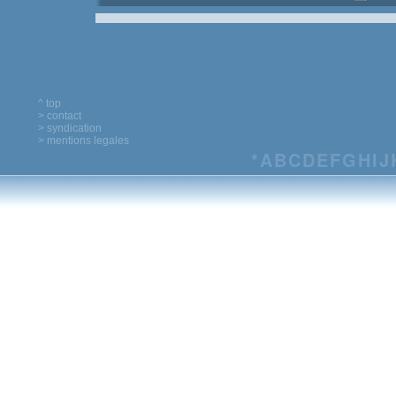
^ top
> contact
> syndication
> mentions legales
*
A
B
C
D
E
F
G
H
I
J