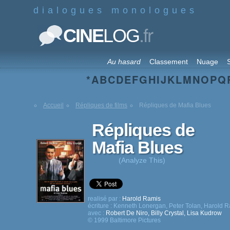
dialogues monologues
.fr
CINE
LOG
Au hasard
Classement
Nuage
S
*
A
B
C
D
E
F
G
H
I
J
K
L
M
N
O
P
Q
Accueil
Répliques de films
Répliques de Mafia Blues
Répliques de
Mafia Blues
(Analyze This)
realisé par :
Harold Ramis
écriture :
Kenneth Lonergan
,
Peter Tolan
,
Harold R
avec :
Robert De Niro
,
Billy Crystal
,
Lisa Kudrow
© 1999 Baltimore Pictures