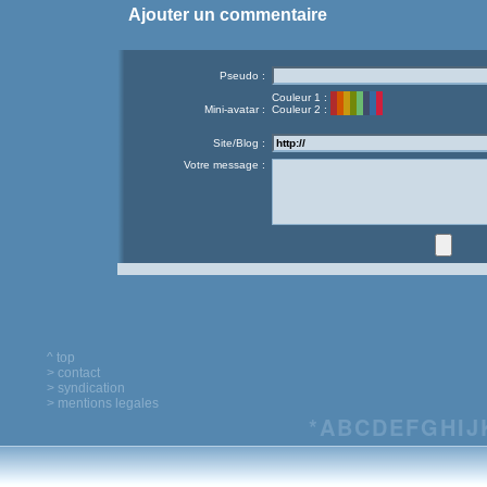
Ajouter un commentaire
Pseudo :
Couleur 1 :
Mini-avatar :
Couleur 2 :
Site/Blog :
Votre message :
^ top
> contact
> syndication
> mentions legales
*
A
B
C
D
E
F
G
H
I
J