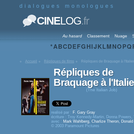
dialogues monologues
.fr
CINE
LOG
Au hasard
Classement
Nuage
S
*
A
B
C
D
E
F
G
H
I
J
K
L
M
N
O
P
Q
Accueil
Répliques de films
Répliques de Braquage à l'Itali
Répliques de
Braquage à l'Itali
(The Italian Job)
realisé par :
F. Gary Gray
écriture :
Troy Kennedy-Martin
,
Donna Powers
,
avec :
Mark Wahlberg
,
Charlize Theron
,
Donald
© 2003 Paramount Pictures