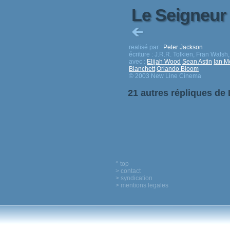
Le Seigneur 
realisé par :
Peter Jackson
écriture :
J.R.R. Tolkien, Fran Walsh
avec :
Elijah Wood
Sean Astin
Ian M
Blanchett
Orlando Bloom
© 2003 New Line Cinema
21 autres répliques de
^ top
> contact
> syndication
> mentions legales