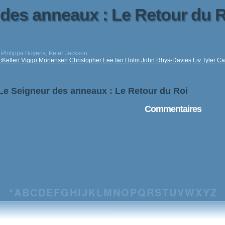
des anneaux : Le Retour du R
, Philippa Boyens, Peter Jackson
cKellen
Viggo Mortensen
Christopher Lee
Ian Holm
John Rhys-Davies
Liv Tyler
Ca
 Le Seigneur des anneaux : Le Retour du Roi
Commentaires
*
A
B
C
D
E
F
G
H
I
J
K
L
M
N
O
P
Q
R
S
T
U
V
W
X
Y
Z