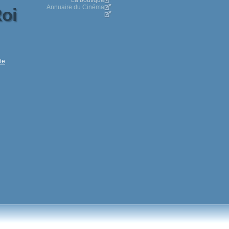
La boutique
Annuaire du Cinéma
oi
te