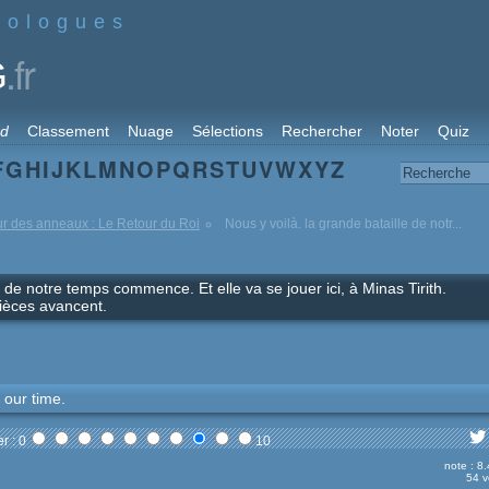
nologues
.fr
G
rd
Classement
Nuage
Sélections
Rechercher
Noter
Quiz
F
G
H
I
J
K
L
M
N
O
P
Q
R
S
T
U
V
W
X
Y
Z
r des anneaux : Le Retour du Roi
Nous y voilà. la grande bataille de notr...
e de notre temps commence. Et elle va se jouer ici, à Minas Tirith.
pièces avancent.
f our time.
r : 0
10
note : 8
54 v