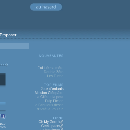
Proposer
NOUVEAUTÉS
J'ai tué ma mère
Double Zéro
Les Tuche
TOP FILMS
Jeux d'enfants
Mission Cléopâtre
La Cité de la peur
Pulp Fiction
Le Fabuleux destin
d'Amélie Poulain
LIENS
Oh My Gore !
.4/10
Geekspace
otes