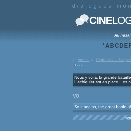
dialogues mo
CINE
LO
Au hasa
*
A
B
C
D
E
Accueil
Répliques Le Seigneu
Nous y voilà. la grande bataill
L'échiquier est en place. Les 
VO
So it begins, the great battle o
Note