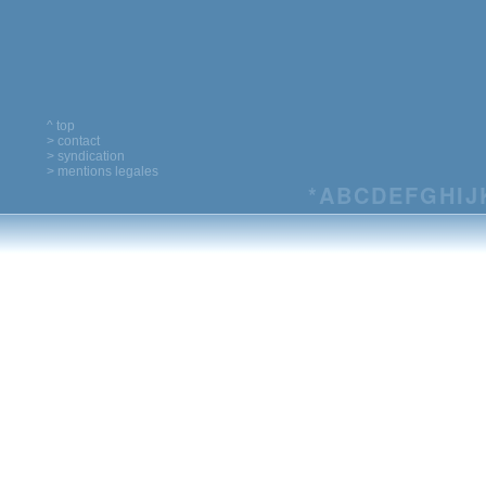
^ top
> contact
> syndication
> mentions legales
*
A
B
C
D
E
F
G
H
I
J