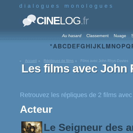
dialogues monologues
.fr
CINE
LOG
Au hasard
Classement
Nuage
S
*
A
B
C
D
E
F
G
H
I
J
K
L
M
N
O
P
Q
Accueil
Répliques de films
Films avec John Rhys-Davies
Les films avec John
Retrouvez les répliques de 2 films ave
Acteur
Le Seigneur des a