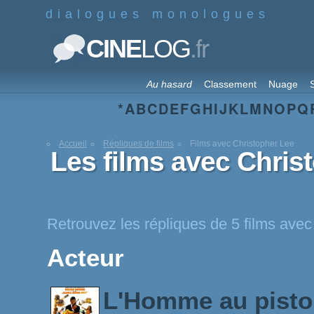
dialogues monologues
.fr
CINE
LOG
Au hasard
Classement
Nuage
S
*
A
B
C
D
E
F
G
H
I
J
K
L
M
N
O
P
Q
Accueil
Répliques de films
Films avec Christopher Lee
Les films avec Chris
Retrouvez les répliques de 5 films ave
Acteur
L'Homme au pistol