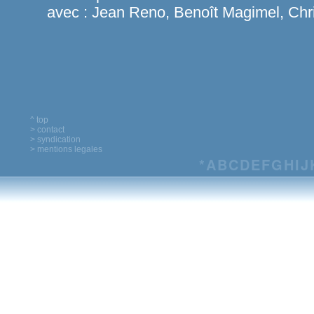
avec :
Jean Reno, Benoît Magimel, Chr
^ top
> contact
> syndication
> mentions legales
*
A
B
C
D
E
F
G
H
I
J