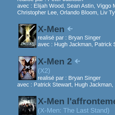
avec :
Elijah Wood, Sean Astin, Viggo 
Christopher Lee, Orlando Bloom, Liv Ty
X-Men
realisé par :
Bryan Singer
avec :
Hugh Jackman, Patrick S
X-Men 2
(X2)
realisé par :
Bryan Singer
avec :
Patrick Stewart, Hugh Jackman,
X-Men l'affrontem
(X-Men: The Last Stand)