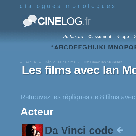
dialogues monologues
.fr
CINE
LOG
Au hasard
Classement
Nuage
S
*
A
B
C
D
E
F
G
H
I
J
K
L
M
N
O
P
Q
Accueil
Répliques de films
Films avec Ian McKellen
Les films avec Ian M
Retrouvez les répliques de 8 films ave
Acteur
Da Vinci code