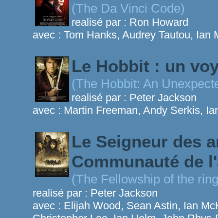
(The Da Vinci Code)
realisé par :
Ron Howard
avec :
Tom Hanks, Audrey Tautou, Ian 
Le Hobbit : un vo
(The Hobbit: An Unexpect
realisé par :
Peter Jackson
avec :
Martin Freeman, Andy Serkis, Ia
Le Seigneur des a
Communauté de l
(The Fellowship of the ring
realisé par :
Peter Jackson
avec :
Elijah Wood, Sean Astin, Ian Mc