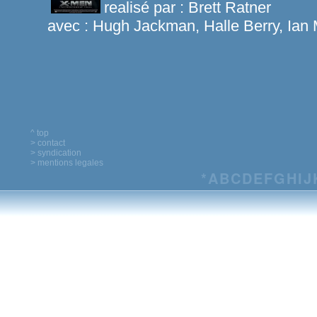
realisé par :
Brett Ratner
avec :
Hugh Jackman, Halle Berry, Ian
^ top
> contact
> syndication
> mentions legales
*
A
B
C
D
E
F
G
H
I
J