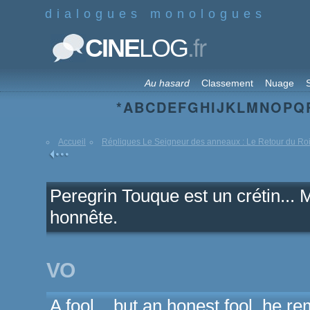
dialogues monologues
.fr
CINE
LOG
Au hasard
Classement
Nuage
S
*
A
B
C
D
E
F
G
H
I
J
K
L
M
N
O
P
Q
Accueil
Répliques Le Seigneur des anneaux : Le Retour du Ro
Peregrin Touque est un crétin... M
honnête.
VO
A fool... but an honest fool, he r