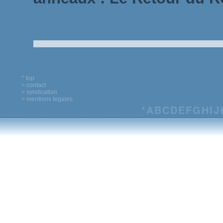
^ top
> contact
> syndication
> mentions legales
*
A
B
C
D
E
F
G
H
I
J