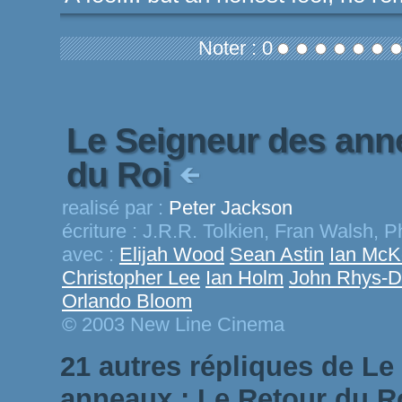
Noter : 0
Le Seigneur des ann
du Roi
realisé par :
Peter Jackson
écriture :
J.R.R. Tolkien, Fran Walsh, P
avec :
Elijah Wood
Sean Astin
Ian McK
Christopher Lee
Ian Holm
John Rhys-D
Orlando Bloom
© 2003 New Line Cinema
21 autres répliques de Le
anneaux : Le Retour du R