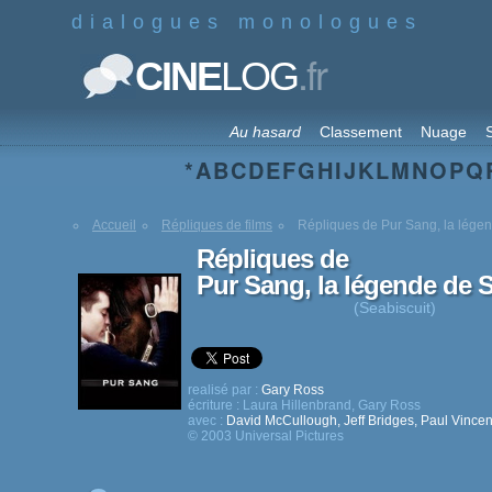
dialogues monologues
.fr
CINE
LOG
Au hasard
Classement
Nuage
S
*
A
B
C
D
E
F
G
H
I
J
K
L
M
N
O
P
Q
Accueil
Répliques de films
Répliques de Pur Sang, la légen
Répliques de
Pur Sang, la légende de 
(Seabiscuit)
realisé par :
Gary Ross
écriture :
Laura Hillenbrand
,
Gary Ross
avec :
David McCullough
,
Jeff Bridges
,
Paul Vince
© 2003 Universal Pictures