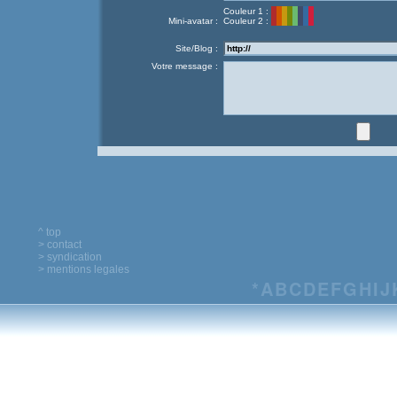
Couleur 1 :
Mini-avatar :
Couleur 2 :
Site/Blog :
Votre message :
^ top
> contact
> syndication
> mentions legales
*
A
B
C
D
E
F
G
H
I
J