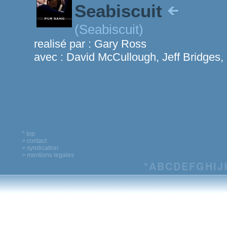
Seabiscuit
(Seabiscuit)
realisé par :
Gary Ross
avec :
David McCullough, Jeff Bridges,
^ top
> contact
> syndication
> mentions legales
*
A
B
C
D
E
F
G
H
I
J