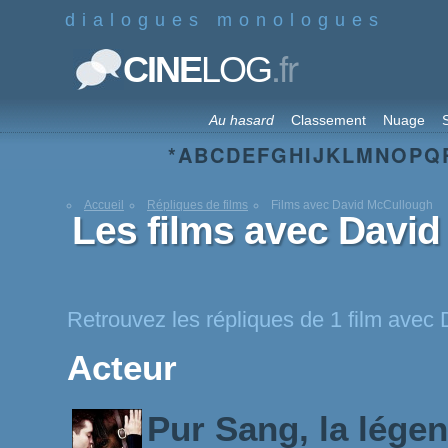
dialogues monologues
.fr
CINE
LOG
Au hasard
Classement
Nuage
S
*
A
B
C
D
E
F
G
H
I
J
K
L
M
N
O
P
Q
Accueil
Répliques de films
Films avec David McCullough
Les films avec Davi
Retrouvez les répliques de 1 film avec
Acteur
Pur Sang, la lége