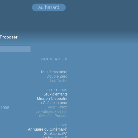
Proposer
NOUVEAUTÉS
J'ai tué ma mère
Double Zéro
Les Tuche
TOP FILMS
Jeux d'enfants
Mission Cléopâtre
La Cité de la peur
Pulp Fiction
1998
Le Fabuleux destin
d'Amélie Poulain
LIENS
Annuaire du Cinéma
Geekspace