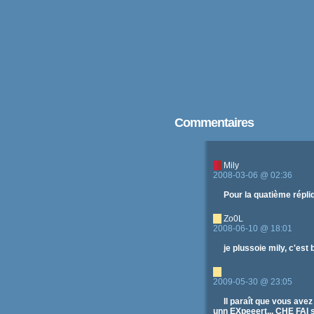
Commentaires
Mily
2008-03-06 @ 02:36
Pour la quatième répli
Zo0L
2008-06-10 @ 18:01
je plussoie mily, c'est
2009-05-30 @ 23:05
Il paraît que vous ave
unn EXpeeert... CHE FAI so