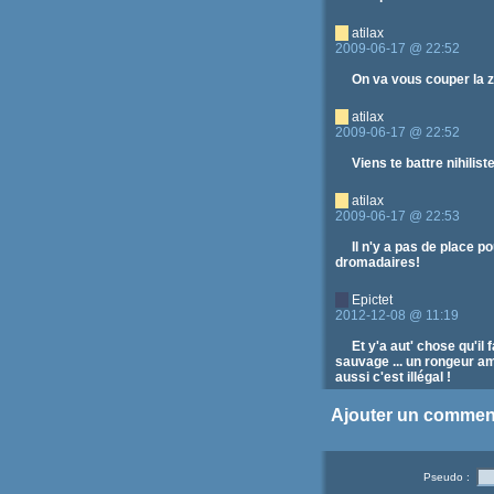
atilax
2009-06-17 @ 22:52
On va vous couper la 
atilax
2009-06-17 @ 22:52
Viens te battre nihilis
atilax
2009-06-17 @ 22:53
Il n'y a pas de place p
dromadaires!
Epictet
2012-12-08 @ 11:19
Et y'a aut' chose qu'il
sauvage ... un rongeur am
aussi c'est illégal !
Ajouter un commen
Epictet
2012-12-08 @ 11:22
Le Duc : Tu milites pou
Tu peux me dire ce qu'on 
Pseudo :