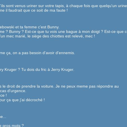
ils sont venus uriner sur votre tapis, à chaque fois que quelqu'un urine
ne il faudrait que ce soit de ma faute !
Lebowski et ta femme c'est Bunny.
me ? Bunny ? Est-ce que tu vois une bague à mon doigt ? Est-ce que c
’un mec marié, le siège des chiottes est relevé, mec !
e ça, on a pas besoin d'avoir d'ennemis.
ry Kruger ? Tu dois du fric à Jerry Kruger.
as le droit de prendre la voiture. Je ne peux meme pas répondre au
 cas d'urgence.
ce !
pour ça que j'ai décroché !
e...
de gros mots ?