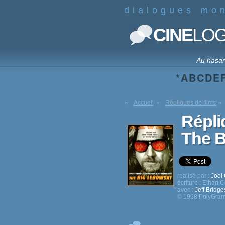
dialogues mo
CINE
LO
Au hasa
*
A
B
C
D
E
Accueil
Répliques de films
Répli
The B
realisé par :
Joel
écriture :
Ethan 
avec :
Jeff Bridge
© 1998 PolyGram