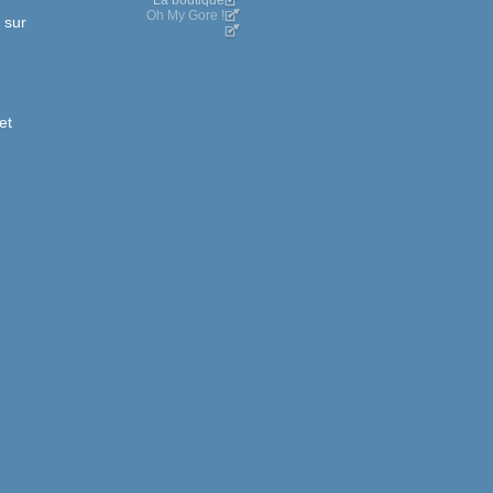
La boutique
Oh My Gore !
 sur
et