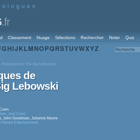
nologues
.fr
G
rd
Classement
Nuage
Sélections
Rechercher
Noter
Quiz
F
G
H
I
J
K
L
M
N
O
P
Q
R
S
T
U
V
W
X
Y
Z
Répliques de The Big Lebowski
ques de
ig Lebowski
 Coen
Coen
,
Joel Coen
s
,
John Goodman
,
Julianne Moore
 Filmed Entertainment