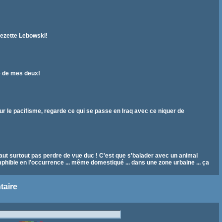
zezette Lebowski!
te de mes deux!
our le pacifisme, regarde ce qui se passe en Iraq avec ce niquer de
 faut surtout pas perdre de vue duc ! C'est que s'balader avec un animal
phibie en l'occurrence ... même domestiqué ... dans une zone urbaine ... ça
taire
r la SPA maintenant ?? Walter : Absolument pas, j'dis ça pour toi... Le Duc :
en a à foutre d'une putain de marmotte ?!