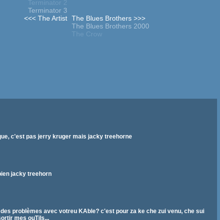
Terminator 2
Terminator 3
<<< The Artist
The Blues Brothers >>>
The Blues Brothers 2000
The Crow
que, c'est pas jerry kruger mais jacky treehorne
 bien jacky treehorn
z des problèmes avec votreu KAble? c'est pour za ke che zui venu, che sui
rtir mes ouTils...