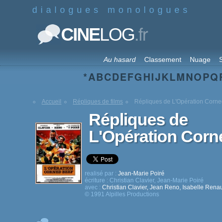
dialogues monologues
.fr
CINE
LOG
Au hasard
Classement
Nuage
S
*
A
B
C
D
E
F
G
H
I
J
K
L
M
N
O
P
Q
Accueil
Répliques de films
Répliques de L'Opération Corne
Répliques de
L'Opération Corn
realisé par :
Jean-Marie Poiré
écriture :
Christian Clavier
,
Jean-Marie Poiré
avec :
Christian Clavier
,
Jean Reno
,
Isabelle Rena
© 1991 Alpilles Productions