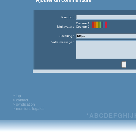
Ajouter un commentaire
Pseudo :
Couleur 1 :
Mini-avatar :
Couleur 2 :
Site/Blog :
Votre message :
^ top
> contact
> syndication
> mentions legales
*
A
B
C
D
E
F
G
H
I
J