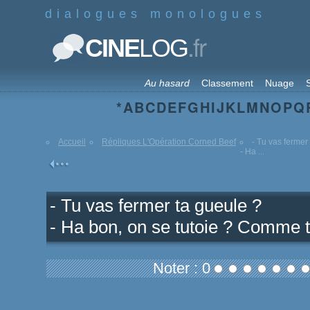
dialogues monologues
.fr
CINE
LOG
Au hasard
Classement
Nuage
S
*
A
B
C
D
E
F
G
H
I
J
K
L
M
N
O
P
Q
Accueil
Répliques L'Opération Corned Beef
- Tu vas fermer
- Ha ...
- Tu vas fermer ta gueule ?
- Ha bon, on se tutoie ? Comme t
Noter : 0