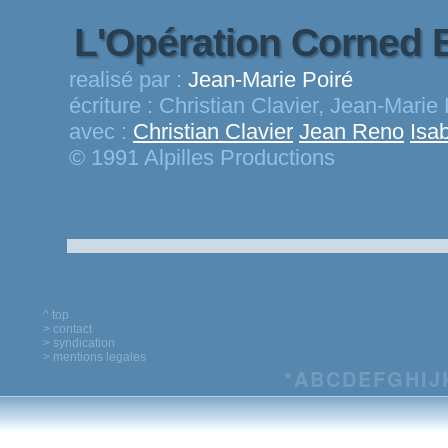
L'Opération Corned 
realisé par :
Jean-Marie Poiré
écriture :
Christian Clavier, Jean-Marie 
avec :
Christian Clavier
Jean Reno
Isa
© 1991 Alpilles Productions
^ top
> contact
> syndication
> mentions legales
*
A
B
C
D
E
F
G
H
I
J