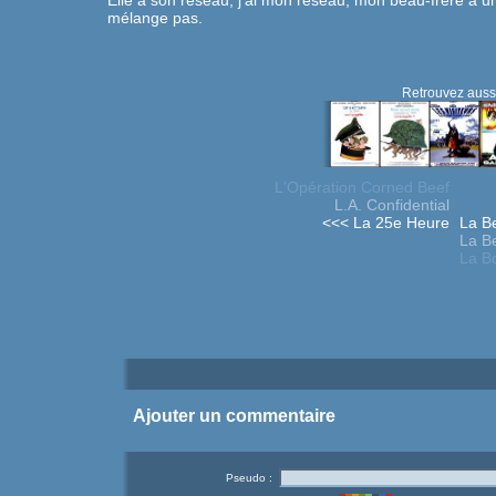
Elle a son réseau, j'ai mon réseau, mon beau-frère à u
mélange pas.
Retrouvez aussi
L'Opération Corned Beef
L.A. Confidential
<<< La 25e Heure
La Be
La B
La Bo
Ajouter un commentaire
Pseudo :