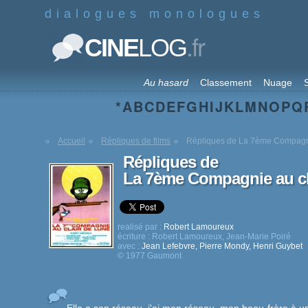
dialogues monologues
.fr
CINE
LOG
Au hasard
Classement
Nuage
S
*
A
B
C
D
E
F
G
H
I
J
K
L
M
N
O
P
Q
Accueil
Répliques de films
Répliques de La 7ème Compagni
Répliques de
La 7ème Compagnie au cl
realisé par :
Robert Lamoureux
écriture :
Robert Lamoureux
,
Jean-Marie Poiré
avec :
Jean Lefebvre
,
Pierre Mondy
,
Henri Guybet
© 1977 Gaumont