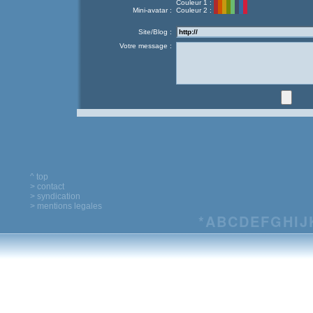
Couleur 1 :
Mini-avatar :
Couleur 2 :
Site/Blog :
Votre message :
^ top
> contact
> syndication
> mentions legales
*
A
B
C
D
E
F
G
H
I
J