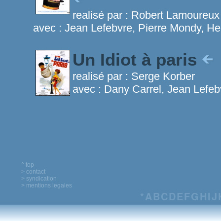
realisé par :
Robert Lamoureux
avec :
Jean Lefebvre, Pierre Mondy, He
Un Idiot à paris
realisé par :
Serge Korber
avec :
Dany Carrel, Jean Lefebv
^ top
> contact
> syndication
> mentions legales
*
A
B
C
D
E
F
G
H
I
J