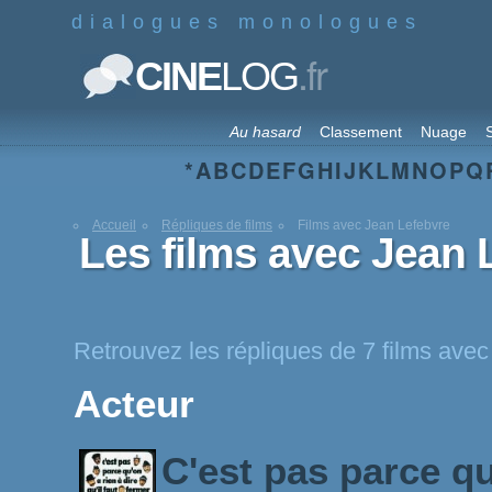
dialogues monologues
.fr
CINE
LOG
Au hasard
Classement
Nuage
S
*
A
B
C
D
E
F
G
H
I
J
K
L
M
N
O
P
Q
Accueil
Répliques de films
Films avec Jean Lefebvre
Les films avec Jean 
Retrouvez les répliques de 7 films ave
Acteur
C'est pas parce qu