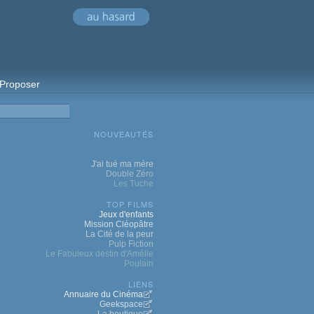
Proposer
NOUVEAUTÉS
J'ai tué ma mère
Double Zéro
Les Tuche
TOP FILMS
Jeux d'enfants
Mission Cléopâtre
La Cité de la peur
Pulp Fiction
Le Fabuleux destin d'Amélie
Poulain
LIENS
Annuaire du Cinéma
Geekspace