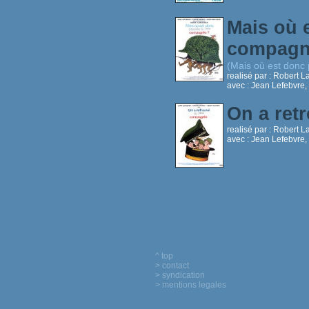
Mais où 
compagn
(Mais où est donc
realisé par :
Robert L
avec :
Jean Lefebvre,
On a ret
realisé par :
Robert L
avec :
Jean Lefebvre,
^ top
> contact
> syndication
> mentions legales