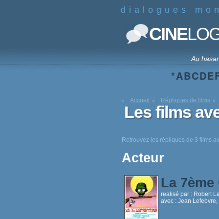
dialogues mo
CINE
LO
Au hasa
*
A
B
C
D
E
Accueil
Répliques de films
Les films av
Retrouvez les répliques de 3 films 
Acteur
La 7ème 
realisé par :
Robert L
avec :
Jean Lefebvre,