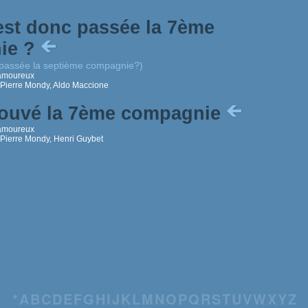
est donc passée la 7ème
ie ?
 passée la septième compagnie?)
amoureux
 Pierre Mondy, Aldo Maccione
rouvé la 7ème compagnie
amoureux
 Pierre Mondy, Henri Guybet
*
A
B
C
D
E
F
G
H
I
J
K
L
M
N
O
P
Q
R
S
T
U
V
W
X
Y
Z