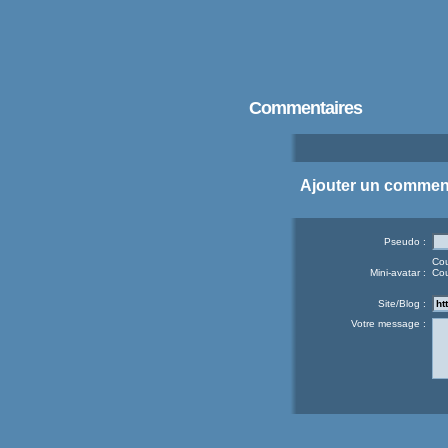
Commentaires
Ajouter un commen
Pseudo :
Cou
Mini-avatar :
Cou
Site/Blog :
Votre message :