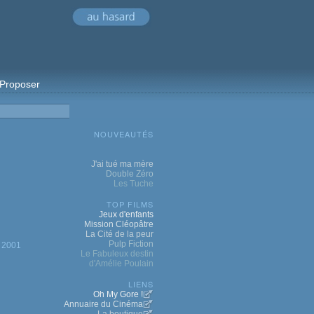
Proposer
NOUVEAUTÉS
J'ai tué ma mère
Double Zéro
Les Tuche
TOP FILMS
Jeux d'enfants
Mission Cléopâtre
La Cité de la peur
Pulp Fiction
2001
Le Fabuleux destin
d'Amélie Poulain
LIENS
Oh My Gore !
Annuaire du Cinéma