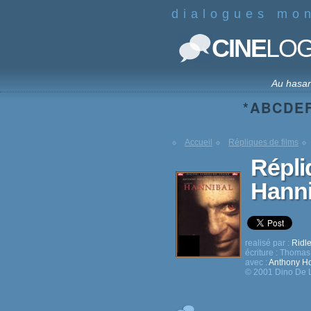
dialogues mo
CINE
LO
Au hasa
*
A
B
C
D
E
Accueil
Répliques de films
Répli
Hanni
realisé par :
Ridle
écriture :
Thomas 
avec :
Anthony H
© 2001 Dino De L