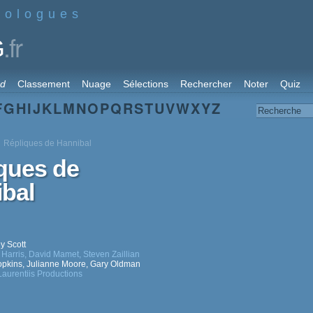
nologues
.fr
G
rd
Classement
Nuage
Sélections
Rechercher
Noter
Quiz
F
G
H
I
J
K
L
M
N
O
P
Q
R
S
T
U
V
W
X
Y
Z
Répliques de Hannibal
ques de
bal
y Scott
Harris
,
David Mamet
,
Steven Zaillian
opkins
,
Julianne Moore
,
Gary Oldman
aurentiis Productions