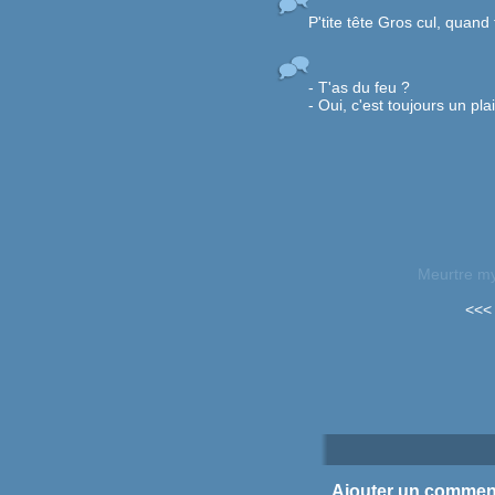
P'tite tête Gros cul, quand 
- T'as du feu ?
- Oui, c'est toujours un plai
Meurtre my
<<< 
Ajouter un commen