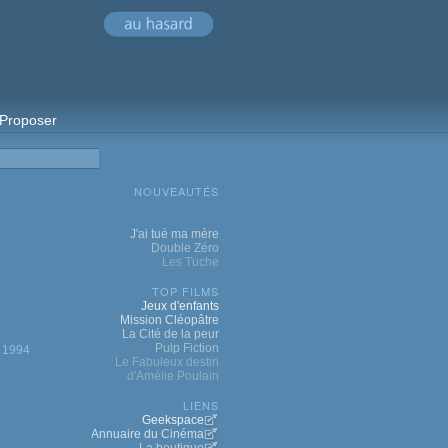
Proposer
NOUVEAUTÉS
J'ai tué ma mère
Double Zéro
Les Tuche
TOP FILMS
Jeux d'enfants
Mission Cléopâtre
La Cité de la peur
Pulp Fiction
1994
Le Fabuleux destin
d'Amélie Poulain
LIENS
Geekspace
Annuaire du Cinéma