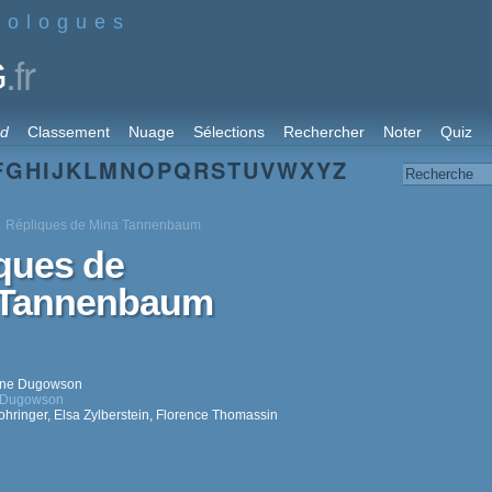
nologues
.fr
G
rd
Classement
Nuage
Sélections
Rechercher
Noter
Quiz
F
G
H
I
J
K
L
M
N
O
P
Q
R
S
T
U
V
W
X
Y
Z
Répliques de Mina Tannenbaum
ques de
 Tannenbaum
ine Dugowson
e Dugowson
hringer
,
Elsa Zylberstein
,
Florence Thomassin