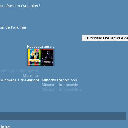
tu pètes on t'voit plus !
sir de t'allumer.
Retrouvez aussi :
stérieux à Manhattan
Meurtres
Micmacs à tire-larigot
Minority Report >>>
Mission : Impossible
Mission : Impossible 2
taire