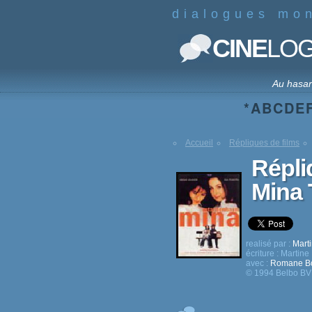
dialogues mo
CINE
LO
Au hasa
*
A
B
C
D
E
Accueil
Répliques de films
Répli
Mina
realisé par :
Mart
écriture :
Martin
avec :
Romane Bo
© 1994 Belbo BV