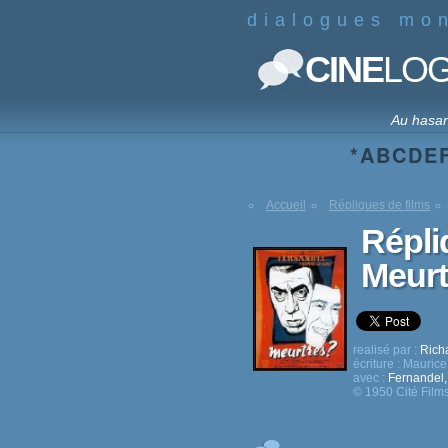
dialogues mo
CINE
LO
Au hasa
*
A
B
C
D
E
Accueil
Répliques de films
Répli
Meurt
realisé par :
Richa
écriture :
Maurice
avec :
Fernandel
© 1950 Cité Film