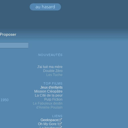
Proposer
NOUVEAUTÉS
J'ai tué ma mère
Double Zéro
Les Tuche
TOP FILMS
Jeux d'enfants
Mission Cléopâtre
La Cité de la peur
Pulp Fiction
1950
Le Fabuleux destin
d'Amélie Poulain
LIENS
Geekspace
Oh My Gore !