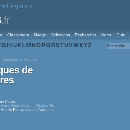
nologues
.fr
G
rd
Classement
Nuage
Sélections
Rechercher
Noter
Quiz
F
G
H
I
J
K
L
M
N
O
P
Q
R
S
T
U
V
W
X
Y
Z
Répliques de Meurtres
ques de
res
rd Pottier
 Barry
,
Henri Jeanson
,
Charles Plisnier
,
Mireille Perrey
,
Jacques Varennes
s