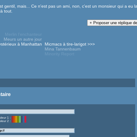
st gentil, mais... Ce n'est pas un ami, non, c'est un monsieur qui a eu l
à tout.
Merlin l'enchanteur
Meurs un autre jour
stérieux à Manhattan
Micmacs à tire-larigot >>>
Mina Tannenbaum
Minority Report
taire
leur 1 :
leur 2 :