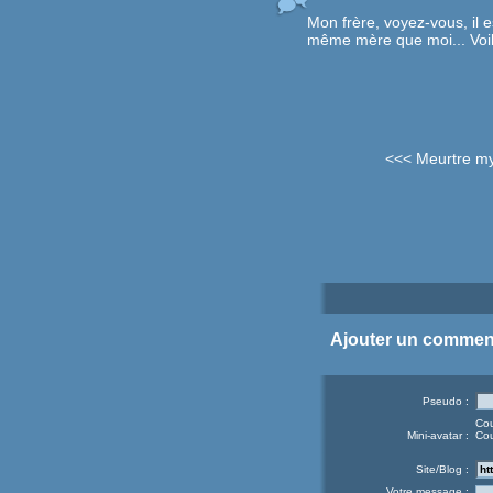
Mon frère, voyez-vous, il e
même mère que moi... Voil
<<< Meurtre my
Ajouter un commen
Pseudo :
Cou
Mini-avatar :
Cou
Site/Blog :
Votre message :